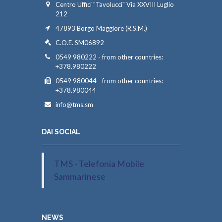
Centro Uffici "Tavolucci" Via XXVIII Luglio
212
47893 Borgo Maggiore (R.S.M.)
C.O.E. SM06892
0549 980222 - from other countries:
+378.980222
0549 980044 - from other countries:
+378.980044
info@tms.sm
DAI SOCIAL
TMS - Telefonia Mobile
Sammarinese
NEWS