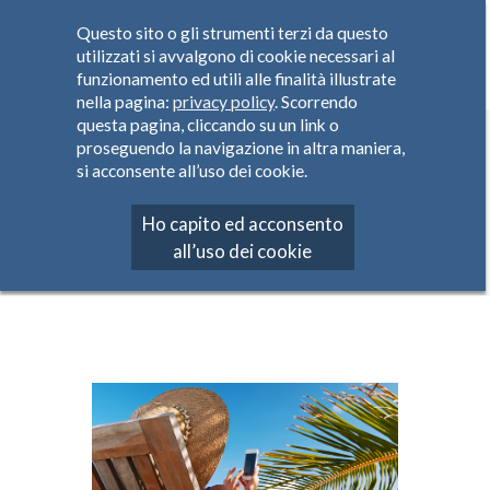
Questo sito o gli strumenti terzi da questo
utilizzati si avvalgono di cookie necessari al
funzionamento ed utili alle finalità illustrate
nella pagina:
privacy policy
. Scorrendo
questa pagina, cliccando su un link o
VOCE ED SMS
proseguendo la navigazione in altra maniera,
si acconsente all’uso dei cookie.
Internazionale e Roaming
Ho capito ed acconsento
Home
Offerta
Internazionale e Roaming
all’uso dei cookie
Voce ed SMS