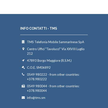
INFO CONTATTI - TMS
TMS Telefonia Mobile Sammarinese SpA
Centro Uffici "Tavolucci" Via XXVIII Luglio
212
47893 Borgo Maggiore (R.S.M.)
C.O.E. SM06892
0549 980222 - from other countries:
+378.980222
0549 980044 - from other countries:
+378.980044
info@tms.sm